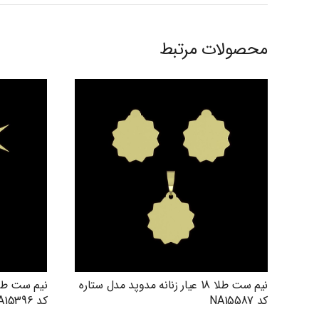
محصولات مرتبط
نیم ست طلا 18 عیار زنانه مدوپد مدل ستاره
کد NA15587
کد NA15396