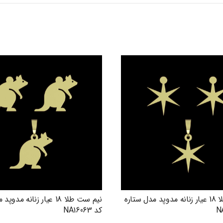
نیم ست طلا 18 عیار زنانه مدوپد مدل ستاره
نیم ست طلا 18 عیار زنانه م
کد NA16063