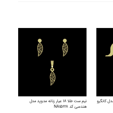
دوپد مدل کانگرو
نیم ست طلا 18 عیار زنانه مدوپد مدل
هندسی کد NA15228