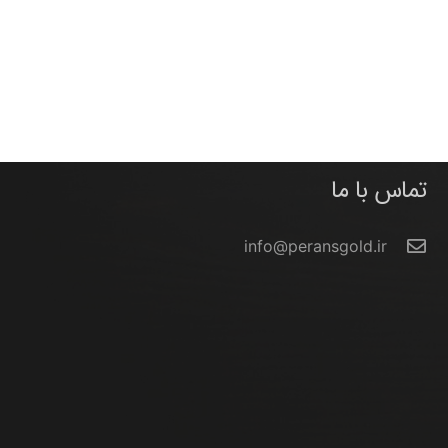
تماس با ما
info@peransgold.ir