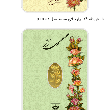
شمش طلا 24 عیار طلای محمد مدل p-ro-0.2