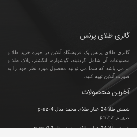
گالری طلای پرنس
گالری طلای پرنس یک فروشگاه آنلاین در حوزه خرید طلا و
مصنوعات آن شامل گردنبند، گوشواره، انگشتر، پلاک طلا و
… می باشد که شما می توانید محصول مورد نظر خود را به
صورت آنلاین تهیه کنید.
آخرین محصولات
شمش طلا 24 عیار طلای محمد مدل p-az-4
دیروز در 7:31 pm
شمش طلا 24 عیار طلای محمد مدل p-ro-0.2
دیروز در 7:31 pm