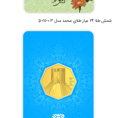
شمش طلا 24 عیار طلای محمد مدل p-ro-0.3