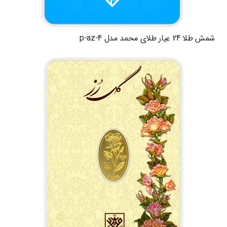
شمش طلا 24 عیار طلای محمد مدل p-az-4