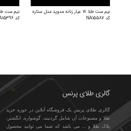
نیم ست طلا 18 عیار زنانه مدوپد مدل ستاره
کد NA15587
کد NA15396
گالری طلای پرنس
گالری طلای پرنس یک فروشگاه آنلاین در حوزه خرید
طلا و مصنوعات آن شامل گردنبند، گوشواره، انگشتر،
پلاک طلا و … می باشد که شما می توانید محصول