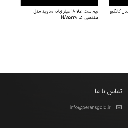
دوپد مدل کانگرو
نیم ست طلا 18 عیار زنانه مدوپد مدل
هندسی کد NA15228
تماس با ما
info@peransgold.ir