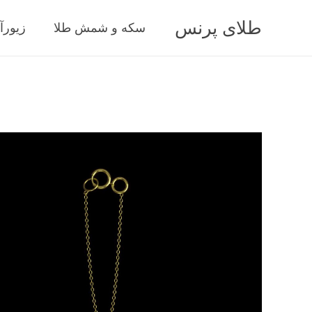
طلای پرنس
سکه و شمش طلا
زیورآ