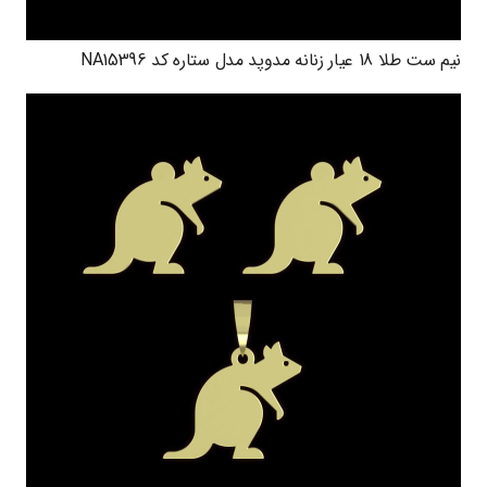
نیم ست طلا 18 عیار زنانه مدوپد مدل ستاره کد NA15396