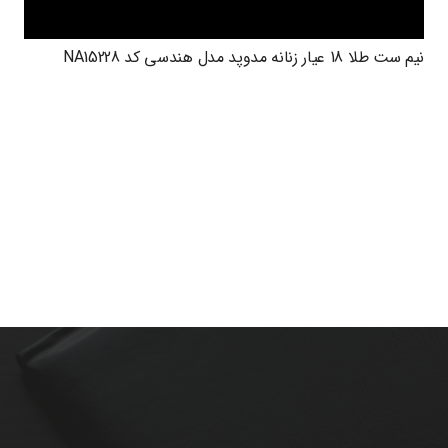
نیم ست طلا 18 عیار زنانه مدوپد مدل هندسی کد NA15228