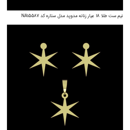
نیم ست طلا 18 عیار زنانه مدوپد مدل ستاره کد NA15587