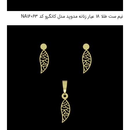
نیم ست طلا 18 عیار زنانه مدوپد مدل کانگرو کد NA16063