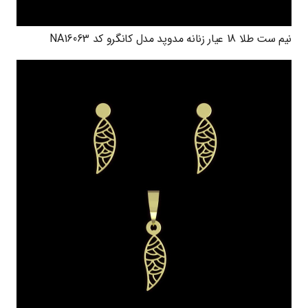
نیم ست طلا 18 عیار زنانه مدوپد مدل کانگرو کد NA16063