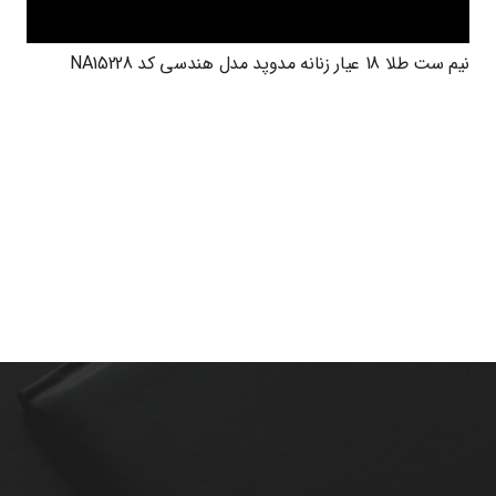
نیم ست طلا 18 عیار زنانه مدوپد مدل هندسی کد NA15228