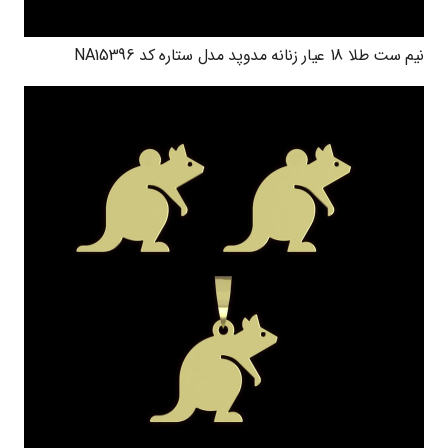
نیم ست طلا 18 عیار زنانه مدوپد مدل ستاره کد NA15396