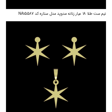
نیم ست طلا 18 عیار زنانه مدوپد مدل ستاره کد NA15587