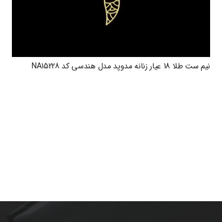
نیم ست طلا 18 عیار زنانه مدوپد مدل هندسی کد NA15228