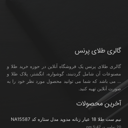
گالری طلای پرنس
گالری طلای پرنس یک فروشگاه آنلاین در حوزه خرید طلا و
مصنوعات آن شامل گردنبند، گوشواره، انگشتر، پلاک طلا و
… می باشد که شما می توانید محصول مورد نظر خود را به
صورت آنلاین تهیه کنید.
آخرین محصولات
نیم ست طلا 18 عیار زنانه مدوپد مدل ستاره کد NA15587
20 نوامبر در 5:47 pm