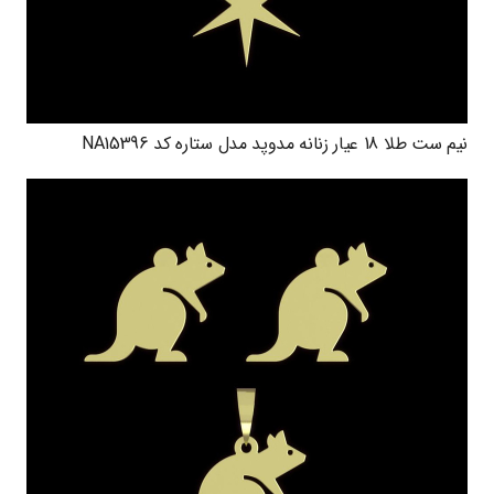
نیم ست طلا 18 عیار زنانه مدوپد مدل ستاره کد NA15396