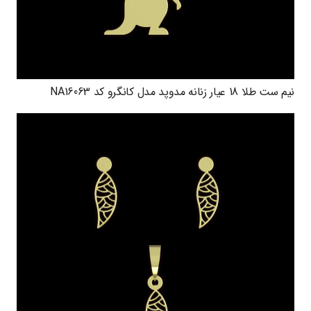
نیم ست طلا 18 عیار زنانه مدوپد مدل کانگرو کد NA16063