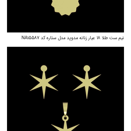
نیم ست طلا 18 عیار زنانه مدوپد مدل ستاره کد NA15587