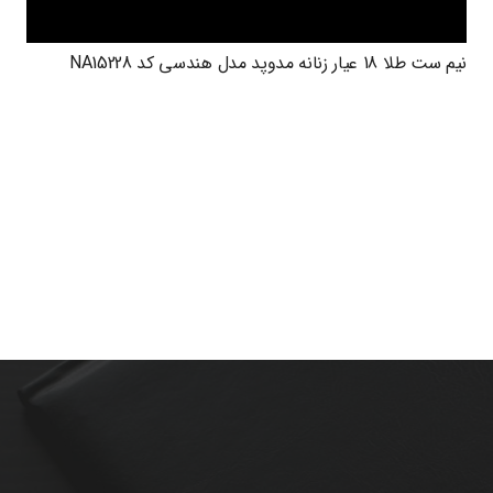
نیم ست طلا 18 عیار زنانه مدوپد مدل هندسی کد NA15228