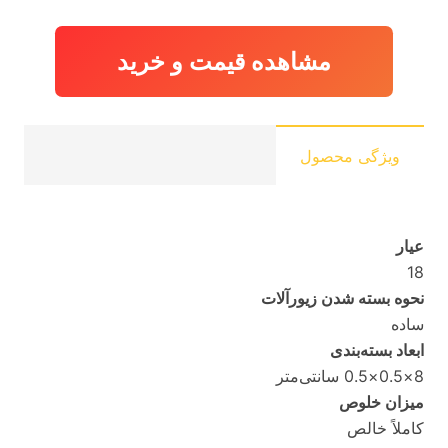
6,367,550 تومان
,380
بود.
مشاهده قیمت و خرید
ویژگی محصول
عیار
18
نحوه بسته شدن زیورآلات
ساده
ابعاد بسته‌بندی
8×0.5×0.5 سانتی‌متر
میزان خلوص
کاملاً خالص