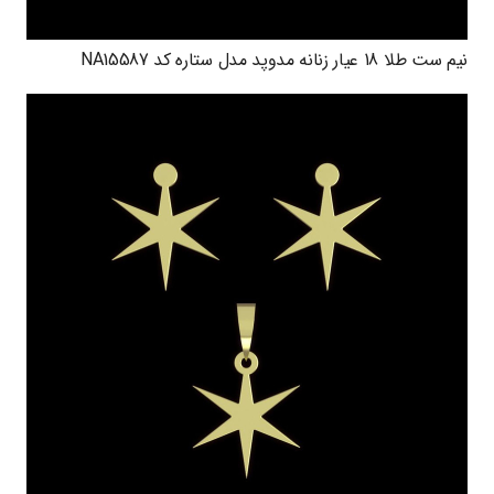
نیم ست طلا 18 عیار زنانه مدوپد مدل ستاره کد NA15587