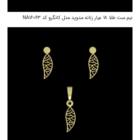
نیم ست طلا 18 عیار زنانه مدوپد مدل کانگرو کد NA16063