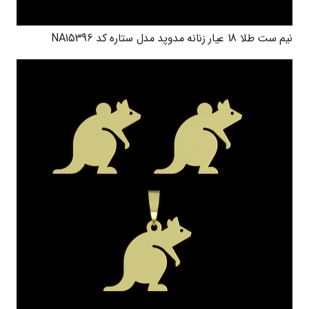
نیم ست طلا 18 عیار زنانه مدوپد مدل ستاره کد NA15396