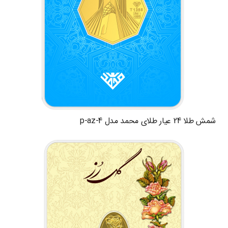
شمش طلا 24 عیار طلای محمد مدل p-az-4