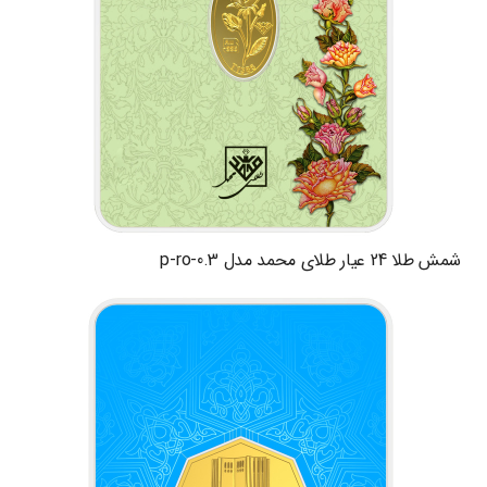
شمش طلا 24 عیار طلای محمد مدل p-ro-0.3