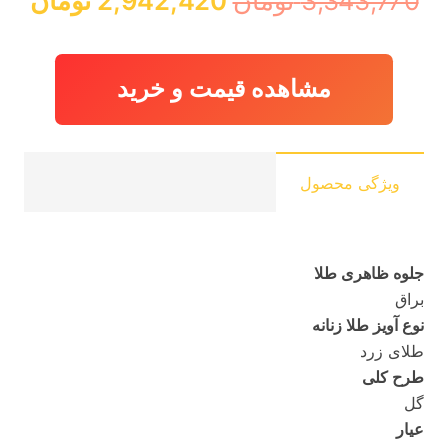
3,343,770
تومان
2,942,420
تومان
اصلی:
فعل
3,343,770 تومان
,420
بود.
مشاهده قیمت و خرید
ویژگی محصول
جلوه ظاهری طلا
براق
نوع آویز طلا زنانه
طلای زرد
طرح کلی
گل
عیار