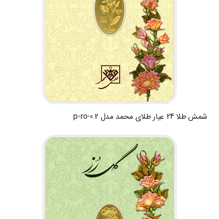
شمش طلا 24 عیار طلای محمد مدل p-ro-0.2