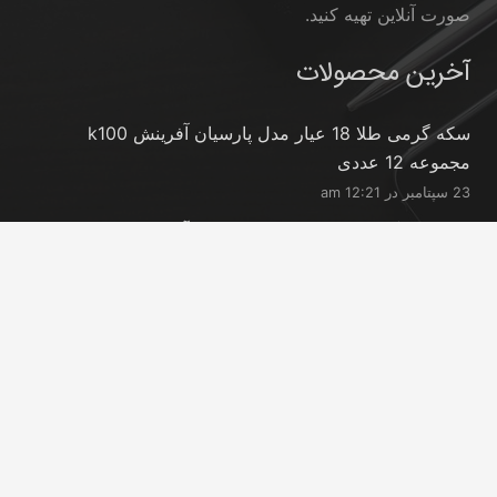
صورت آنلاین تهیه کنید.
آخرین محصولات
سکه گرمی طلا 18 عیار مدل پارسیان آفرینش k100
مجموعه 12 عددی
23 سپتامبر در 12:21 am
سکه طلا گرمی 18 عیار مدل پارسیان آفرینش k150
مجموعه 18 عددی
23 سپتامبر در 12:21 am
شمش طلا 24 عیار پارسیس مدل GNN-2.5
23 سپتامبر در 12:11 am
تماس با ما
info@peransgold.ir