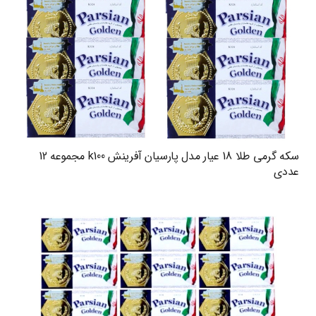
سکه گرمی طلا 18 عیار مدل پارسیان آفرینش k100 مجموعه 12
عددی