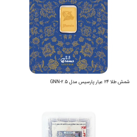
شمش طلا 24 عیار پارسیس مدل GNN-2.5