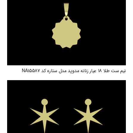
نیم ست طلا 18 عیار زنانه مدوپد مدل ستاره کد NA15587