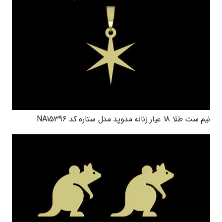
نیم ست طلا 18 عیار زنانه مدوپد مدل ستاره کد NA15396