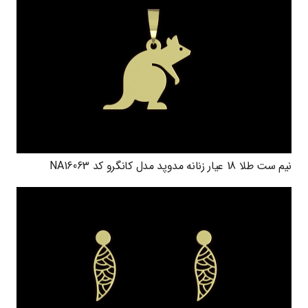
نیم ست طلا 18 عیار زنانه مدوپد مدل کانگرو کد NA16063