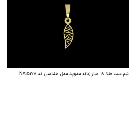
نیم ست طلا 18 عیار زنانه مدوپد مدل هندسی کد NA15228