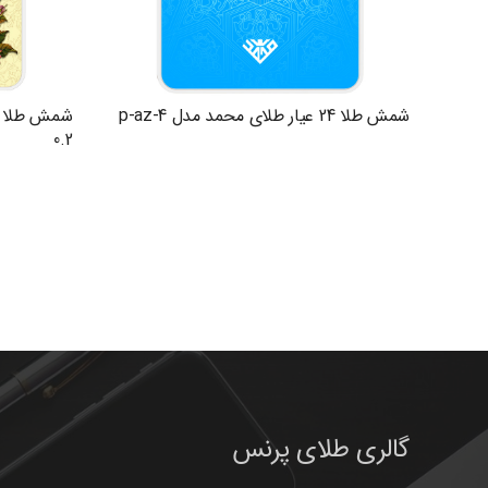
شمش طلا 24 عیار طلای محمد مدل p-az-4
0.2
گالری طلای پرنس