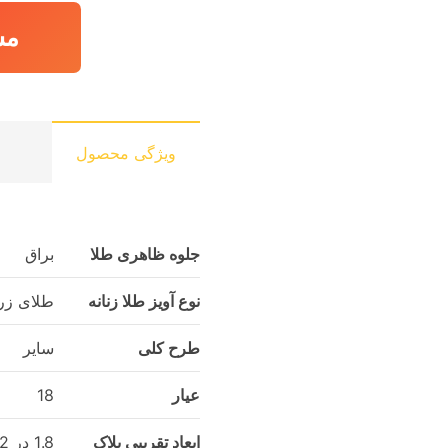
مش
ویژگی محصول
جلوه ظاهری طلا
براق
نوع آویز طلا زنانه
طلای زر
طرح کلی
سایر
عیار
18
ابعاد تقریبی پلاک
1.8 در 2 سانتی متر سانتی‌متر