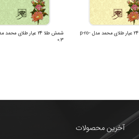
شمش طلا 24 عیار طلای محمد مدل p-ro-
0.3
آخرین محصولات