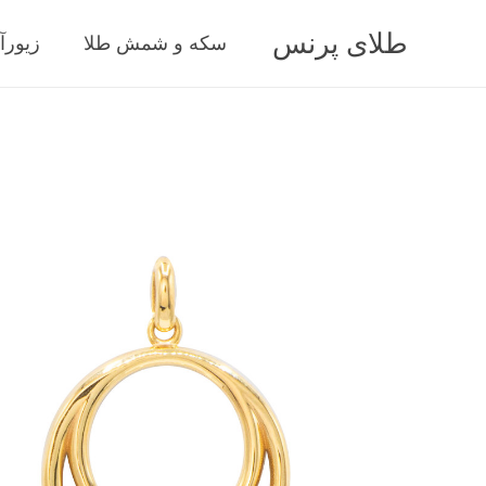
طلای پرنس
سکه و شمش طلا
زیورآ