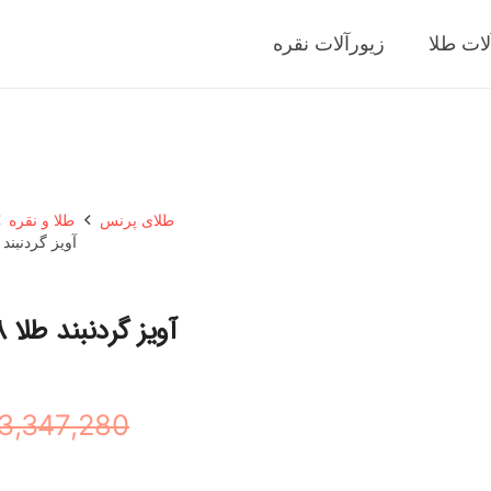
لات طلا
زیورآلات نقره
طلای پرنس
طلا و نقره
آویز گردنبند طلا 18 عیار زنانه گالری طل
آویز گردنبند طلا 18 عیار زنانه گالری طلای ده طرح گره
3,347,280