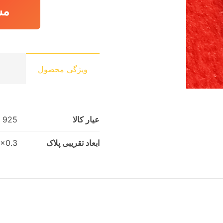
مش
ویژگی محصول
عیار کالا
925
ابعاد تقریبی پلاک
3x2x0.3 سا