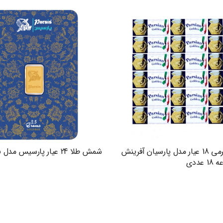
سکه طلا گرمی 18 عیار مدل پارسیان آفرینش
شمش طلا 24 عیار پارسیس مدل GNN-2.5