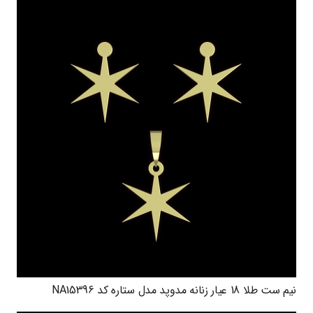
نیم ست طلا 18 عیار زنانه مدوپد مدل ستاره کد NA15396