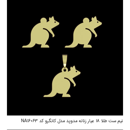
نیم ست طلا 18 عیار زنانه مدوپد مدل کانگرو کد NA16063