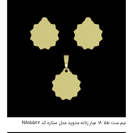
نیم ست طلا 18 عیار زنانه مدوپد مدل ستاره کد NA15587