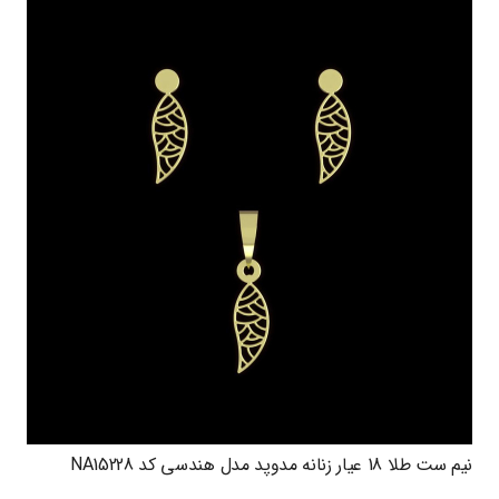
نیم ست طلا 18 عیار زنانه مدوپد مدل هندسی کد NA15228