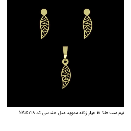
نیم ست طلا 18 عیار زنانه مدوپد مدل هندسی کد NA15228