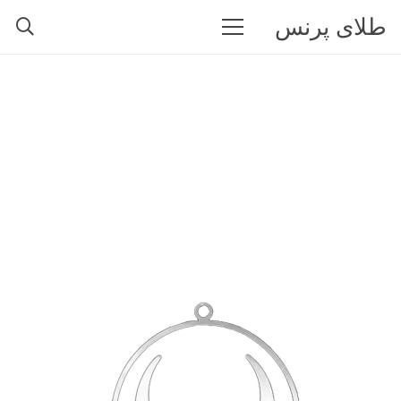
طلای پرنس