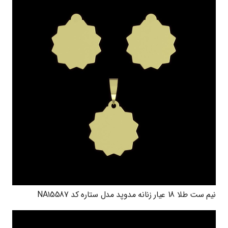
نیم ست طلا 18 عیار زنانه مدوپد مدل ستاره کد NA15587