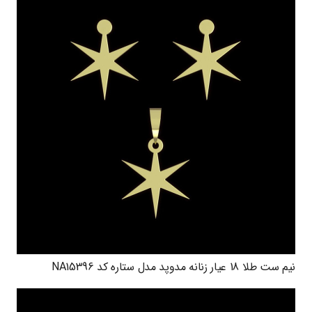
نیم ست طلا 18 عیار زنانه مدوپد مدل ستاره کد NA15396