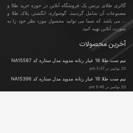
گالری طلای پرنس یک فروشگاه آنلاین در حوزه خرید طلا و
مصنوعات آن شامل گردنبند، گوشواره، انگشتر، پلاک طلا و
… می باشد که شما می توانید محصول مورد نظر خود را به
صورت آنلاین تهیه کنید.
آخرین محصولات
نیم ست طلا 18 عیار زنانه مدوپد مدل ستاره کد NA15587
20 نوامبر در 5:47 pm
نیم ست طلا 18 عیار زنانه مدوپد مدل ستاره کد NA15396
20 نوامبر در 5:46 pm
نیم ست طلا 18 عیار زنانه مدوپد مدل کانگرو کد
NA16063
20 نوامبر در 5:44 pm
تماس با ما