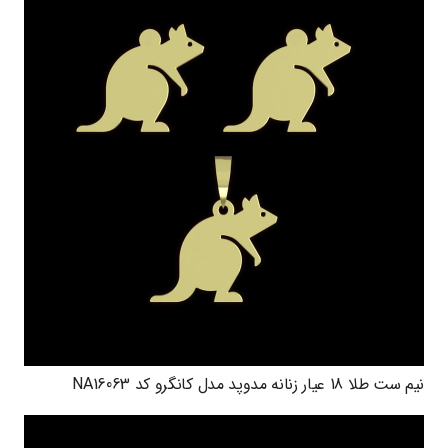
نیم ست طلا 18 عیار زنانه مدوپد مدل کانگرو کد NA16063