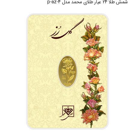
شمش طلا 24 عیار طلای محمد مدل p-az-4