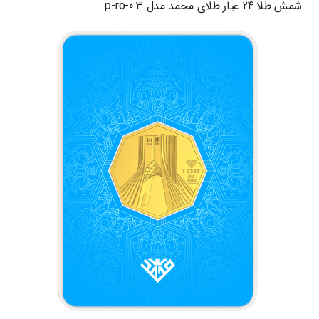
شمش طلا 24 عیار طلای محمد مدل p-ro-0.3