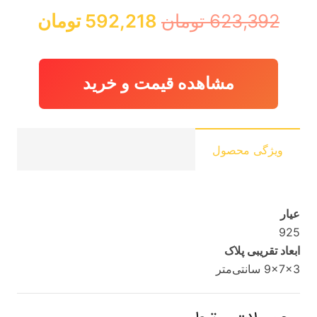
قیمت
قیمت
623,392
تومان
592,218
تومان
اصلی:
فعلی:
623,392 تومان
592,218 
بود.
مشاهده قیمت و خرید
ویژگی محصول
عیار
925
ابعاد تقریبی پلاک
9x7x3 سانتی‌متر