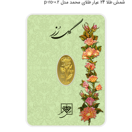
شمش طلا 24 عیار طلای محمد مدل p-ro-0.2