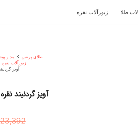
لات طلا
زیورآلات نقره
طلای پرنس
مد و پو
زیورآلات نقره ز
آویز گردنبند 
آویز گردنبند نقره ه
23,392