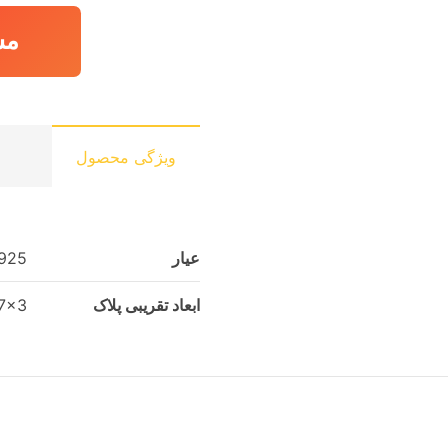
مش
ویژگی محصول
عیار
925
ابعاد تقریبی پلاک
9x7x3 سا