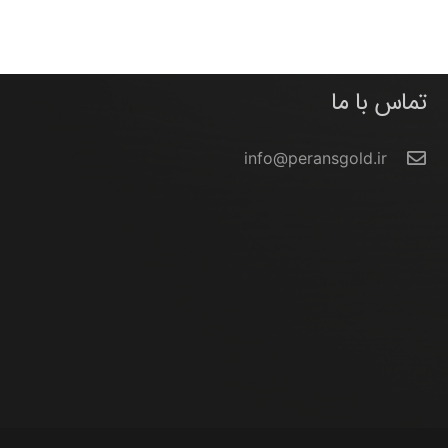
تماس با ما
info@peransgold.ir