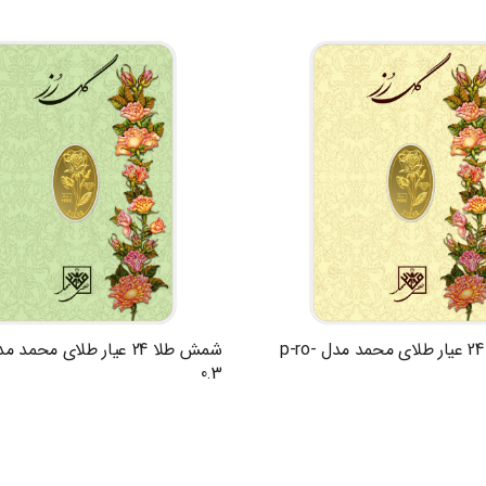
شمش طلا 24 عیار طلای محمد مدل p-ro-
0.3