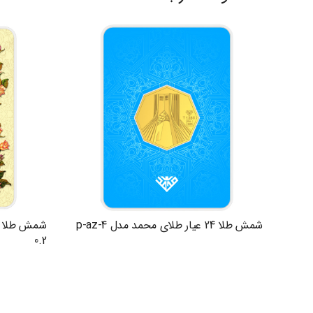
شمش طلا 24 عیار طلای محمد مدل p-az-4
0.2