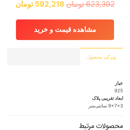
قیمت
قیمت
623,392
تومان
592,218
تومان
اصلی:
فعلی:
623,392 تومان
592,218 
بود.
مشاهده قیمت و خرید
ویژگی محصول
عیار
925
ابعاد تقریبی پلاک
9x7x3 سانتی‌متر
محصولات مرتبط