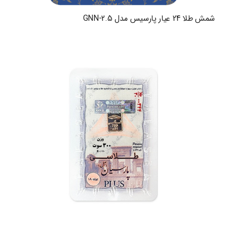
شمش طلا 24 عیار پارسیس مدل GNN-2.5