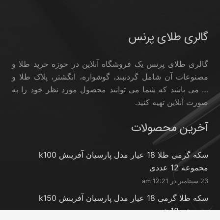
گالری طلای پرنس
گالری طلای پرنس یک فروشگاه آنلاین در حوزه خرید طلا و
مصنوعات آن شامل گردنبند، گوشواره، انگشتر، پلاک طلا و
… می باشد که شما می توانید محصول مورد نظر خود را به
صورت آنلاین تهیه کنید.
آخرین محصولات
سکه گرمی طلا 18 عیار مدل پارسیان آفرینش k100
مجموعه 12 عددی
23 سپتامبر در 12:21 am
سکه طلا گرمی 18 عیار مدل پارسیان آفرینش k150
مجموعه 18 عددی