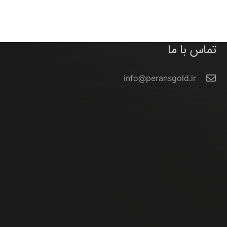
تماس با ما
info@peransgold.ir