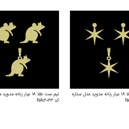
نیم ست طلا 18 عیار زنانه مدوپد مدل ستاره
نیم ست طلا 18 عیار زنانه م
کد NA16063