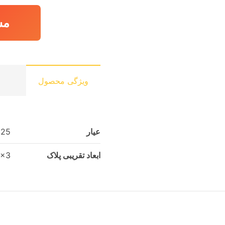
مش
ویژگی محصول
عیار
925
ابعاد تقریبی پلاک
9x7x3 س