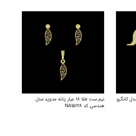
دوپد مدل کانگرو
نیم ست طلا 18 عیار زنانه مدوپد مدل
هندسی کد NA15228