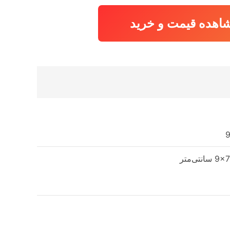
623,392 تومان
592,218 تومان.
بود.
اهده قیمت و خرید
انتی‌متر