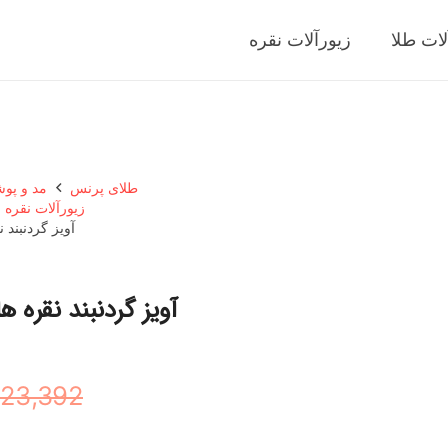
لات طلا
زیورآلات نقره
طلای پرنس
مد و پو
زیورآلات نقره ز
آویز گردنبند ن
آویز گردنبند نقره ها
23,392