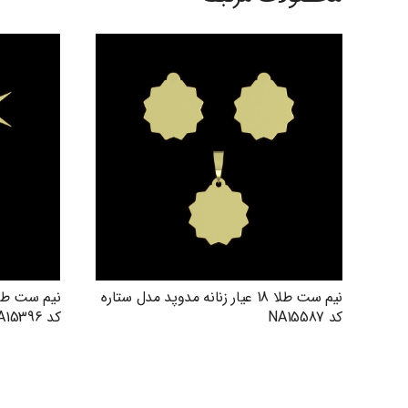
نیم ست طلا 18 عیار زنانه مدوپد مدل ستاره
کد NA15587
کد NA15396