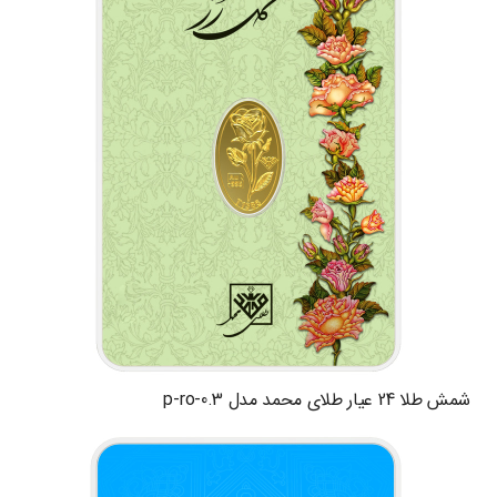
شمش طلا 24 عیار طلای محمد مدل p-ro-0.3