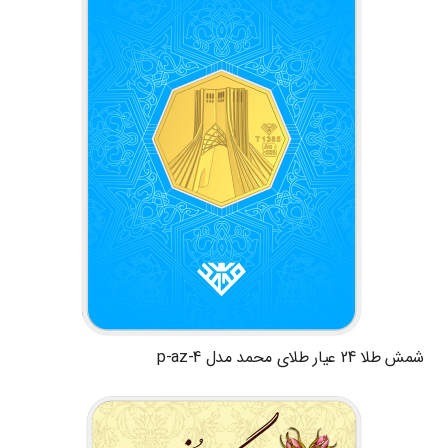
شمش طلا 24 عیار طلای محمد مدل p-az-4