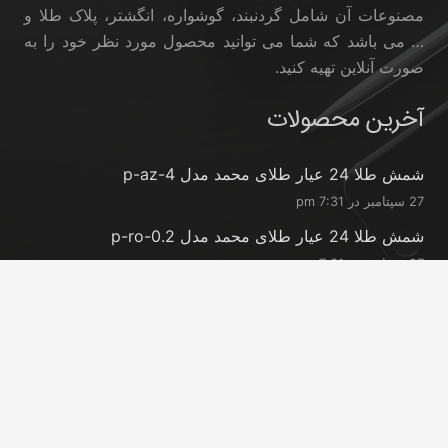
مصنوعات آن شامل گردنبند، گوشواره، انگشتر، پلاک طلا و
… می باشد که شما می توانید محصول مورد نظر خود را به
صورت آنلاین تهیه کنید.
آخرین محصولات
شمش طلا 24 عیار طلای محمد مدل p-az-4
27 سپتامبر در 7:31 pm
شمش طلا 24 عیار طلای محمد مدل p-ro-0.2
27 سپتامبر در 7:31 pm
شمش طلا 24 عیار طلای محمد مدل p-ro-0.3
27 سپتامبر در 7:30 pm
تماس با ما
info@peransgold.ir