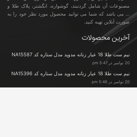
مصنوعات آن شامل گردنبند، گوشواره، انگشتر، پلاک طلا و
… می باشد که شما می توانید محصول مورد نظر خود را به
صورت آنلاین تهیه کنید.
آخرین محصولات
نیم ست طلا 18 عیار زنانه مدوپد مدل ستاره کد NA15587
20 نوامبر در 5:47 pm
نیم ست طلا 18 عیار زنانه مدوپد مدل ستاره کد NA15396
20 نوامبر در 5:46 pm
نیم ست طلا 18 عیار زنانه مدوپد مدل کانگرو کد
NA16063
20 نوامبر در 5:44 pm
تماس با ما