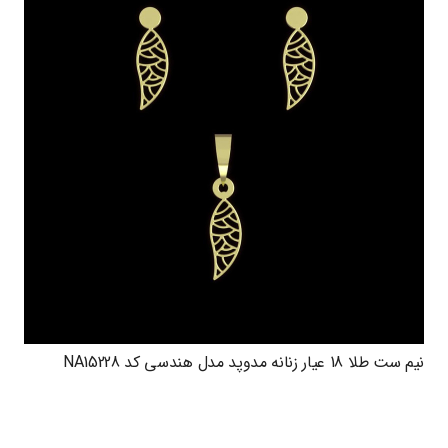
نیم ست طلا 18 عیار زنانه مدوپد مدل هندسی کد NA15228