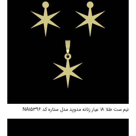
نیم ست طلا 18 عیار زنانه مدوپد مدل ستاره کد NA15396