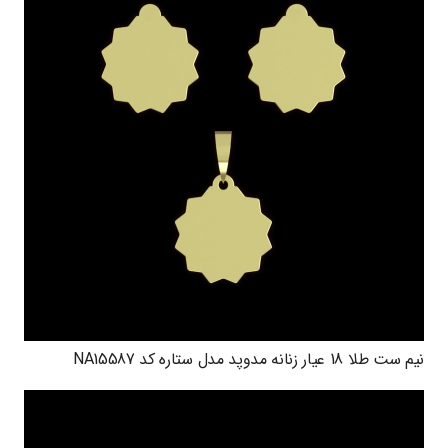
نیم ست طلا 18 عیار زنانه مدوپد مدل ستاره کد NA15587