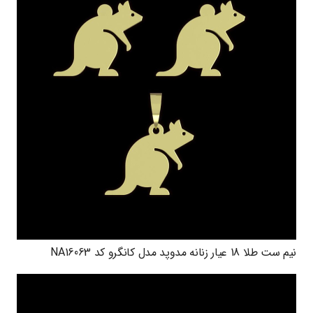
نیم ست طلا 18 عیار زنانه مدوپد مدل کانگرو کد NA16063