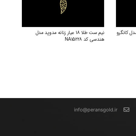
دوپد مدل کانگرو
نیم ست طلا 18 عیار زنانه مدوپد مدل
هندسی کد NA15228
تماس با ما
info@peransgold.ir