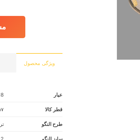
مش
ویژگی محصول
عیار
18
قطر کالا
۵۷ میلی‌
طرح النگو
تر
سایز النگو
2