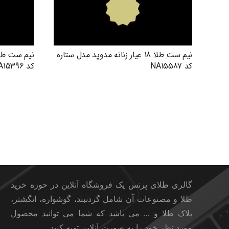
نیم ست طلا 18 عیار زنانه مدوپد مدل ستاره
کد NA15587
کد NA15396
گالری طلای پرنس
گالری طلای پرنس یک فروشگاه آنلاین در حوزه خرید
طلا و مصنوعات آن شامل گردنبند، گوشواره، انگشتر،
پلاک طلا و … می باشد که شما می توانید محصول
مورد نظر خود را به صورت آنلاین تهیه کنید.