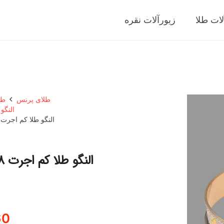
لات طلا
زیورآلات نقره
طلای پرنس
طل
النگو
النگو طلا کم اجرت 18 عیار زنانه طلا و شمش برلیان کد 702 سایز 
60