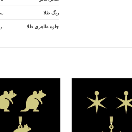
رنگ طلا
سف
جلوه ظاهری طلا
تر