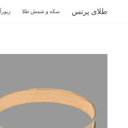
طلای پرنس
سکه و شمش طلا
زیورآ