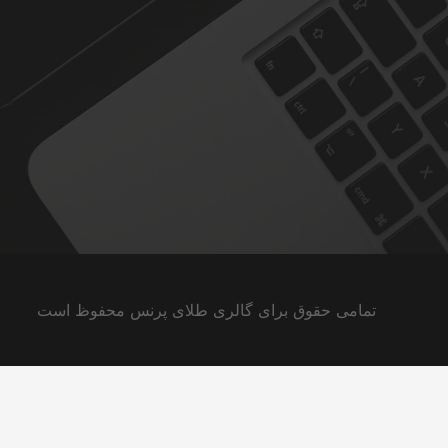
تمامی حقوق برای گالری طلای پرنس محفوظ است