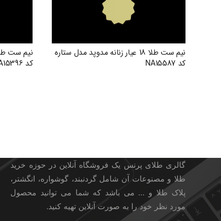
نیم ست طلا 18 عیار زنانه مدوپد مدل ستاره
کد NA15587
کد NA15396
گالری طلای پرنس
گالری طلای پرنس یک فروشگاه آنلاین در حوزه خرید
طلا و مصنوعات آن شامل گردنبند، گوشواره، انگشتر،
پلاک طلا و … می باشد که شما می توانید محصول
مورد نظر خود را به صورت آنلاین تهیه کنید.