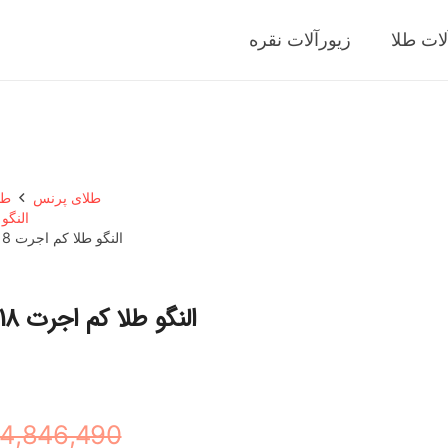
لات طلا
زیورآلات نقره
طلای پرنس
طل
النگو
النگو طلا کم اجرت 18 عیار زنانه مایا ماهک مدل MB1812 آینه ای سایز 4
4,846,490