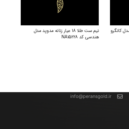
دوپد مدل کانگرو
نیم ست طلا 18 عیار زنانه مدوپد مدل
هندسی کد NA15228
تماس با ما
info@peransgold.ir