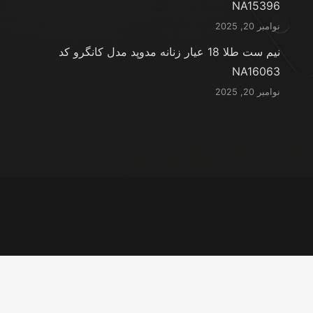
NA15396
نوامبر 20, 2025
نیم ست طلا 18 عیار زنانه مدوپد مدل کانگرو کد
NA16063
نوامبر 20, 2025