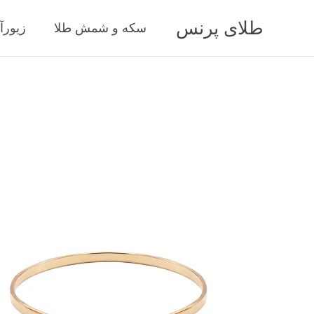
طلای پرنس
سکه و شمش طلا
زیورآ