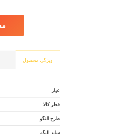
مش
ویژگی محصول
عیار
قطر کالا
طرح النگو
سایز النگو