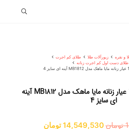
ا و نقره
زیورآلات طلا
طلای کم اجرت
 طلای دست اول کم اجرت زنانه
النگو طلا کم اجرت 18 عیار زنانه مایا ماهک مدل MB1812 آینه
ای سایز 4
قیمت
قیمت
1
تومان
14,549,530
تومان