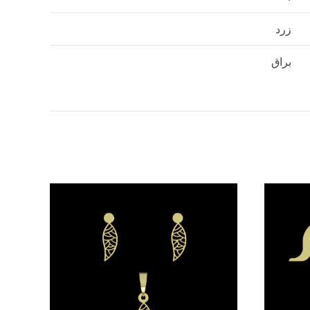
زرد
براق