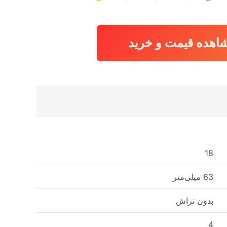
اصلی:
فعلی:
14,846,490 تومان
14,549,530 تومان.
بود.
اهده قیمت و خرید
18
63 میلی‌متر
بدون تراش
4