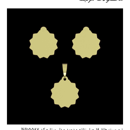
نیم ست طلا 18 عیار زنانه مدوپد مدل ستاره کد NA15587