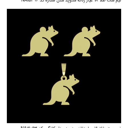
نیم ست طلا 18 عیار زنانه مدوپد مدل ستاره کد NA15396