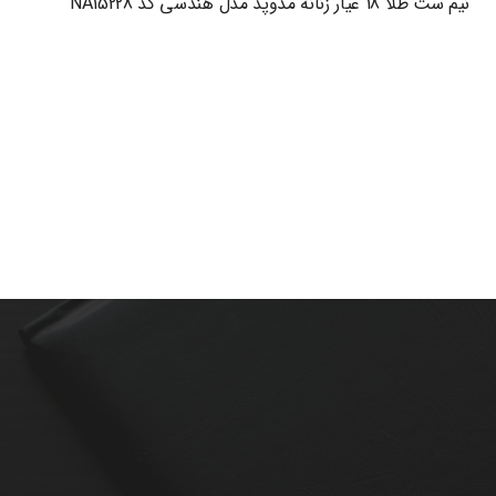
نیم ست طلا 18 عیار زنانه مدوپد مدل هندسی کد NA15228