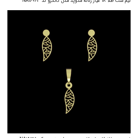
نیم ست طلا 18 عیار زنانه مدوپد مدل کانگرو کد NA16063