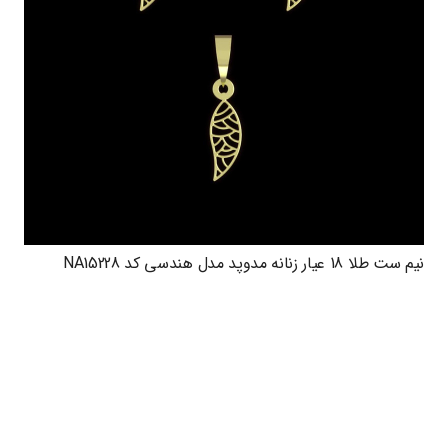
نیم ست طلا 18 عیار زنانه مدوپد مدل هندسی کد NA15228