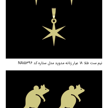
نیم ست طلا 18 عیار زنانه مدوپد مدل ستاره کد NA15396