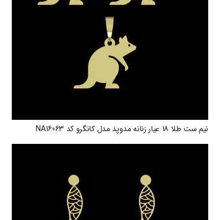
نیم ست طلا 18 عیار زنانه مدوپد مدل کانگرو کد NA16063