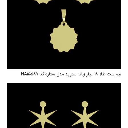
نیم ست طلا 18 عیار زنانه مدوپد مدل ستاره کد NA15587