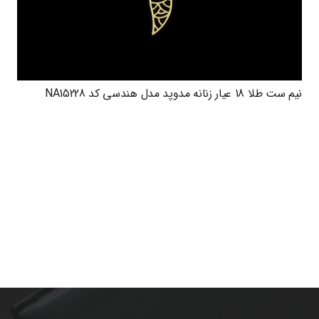
نیم ست طلا 18 عیار زنانه مدوپد مدل هندسی کد NA15228