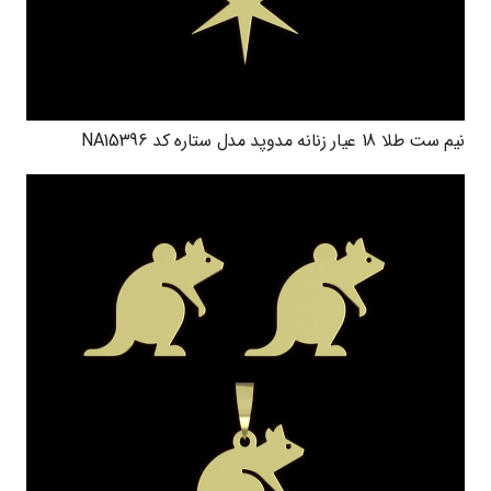
نیم ست طلا 18 عیار زنانه مدوپد مدل ستاره کد NA15396