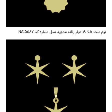
نیم ست طلا 18 عیار زنانه مدوپد مدل ستاره کد NA15587