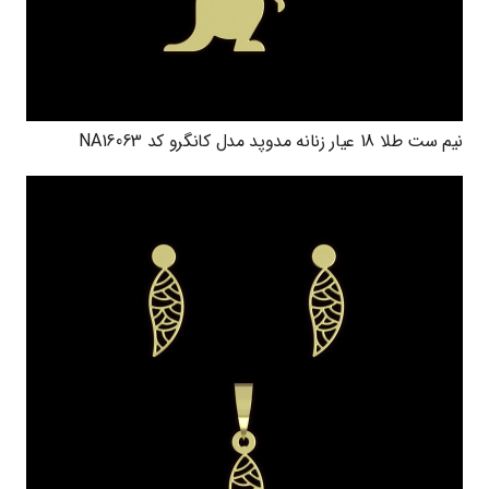
نیم ست طلا 18 عیار زنانه مدوپد مدل کانگرو کد NA16063