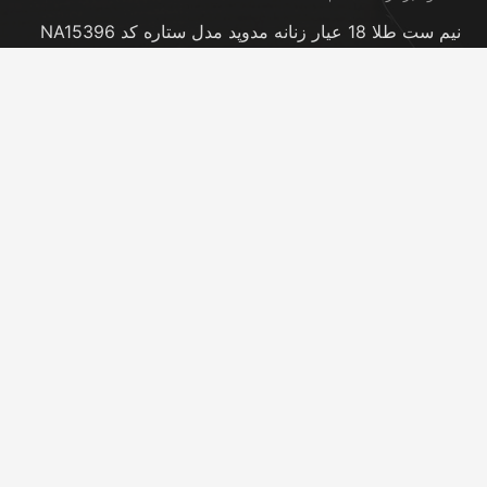
نیم ست طلا 18 عیار زنانه مدوپد مدل ستاره کد NA15396
20 نوامبر در 5:46 pm
نیم ست طلا 18 عیار زنانه مدوپد مدل کانگرو کد
NA16063
20 نوامبر در 5:44 pm
تماس با ما
info@peransgold.ir