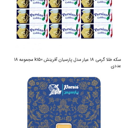
سکه طلا گرمی 18 عیار مدل پارسیان آفرینش k150 مجموعه 18
عددی