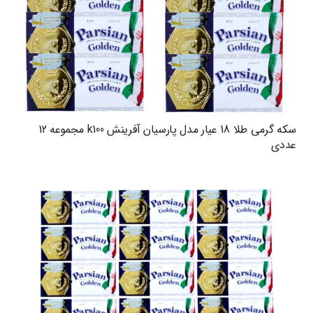
سکه گرمی طلا 18 عیار مدل پارسیان آفرینش k100 مجموعه 12
عددی