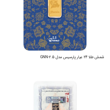
شمش طلا 24 عیار پارسیس مدل GNN-2.5