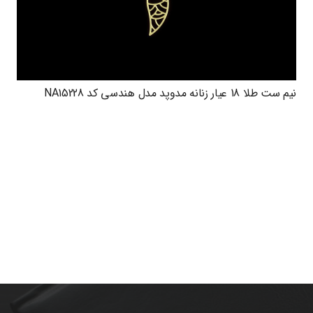
نیم ست طلا 18 عیار زنانه مدوپد مدل هندسی کد NA15228