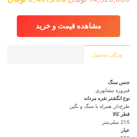
اصلی:
فع
14,320,000 تومان
,200
بود.
مشاهده قیمت و خرید
ویژگی محصول
جنس سنگ
فیروزه نیشابوری
نوع انگشتر نقره مردانه
طرح‌دار, همراه با سنگ و نگین
قطر کالا
21.5 میلی‌متر
عیار