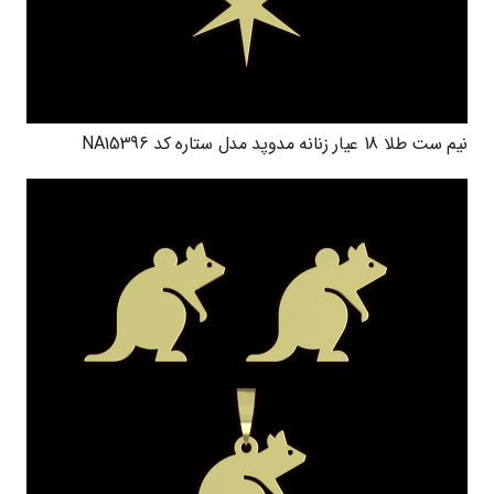
نیم ست طلا 18 عیار زنانه مدوپد مدل ستاره کد NA15396