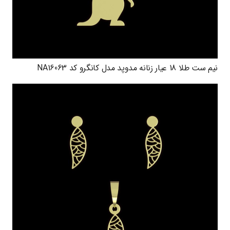
نیم ست طلا 18 عیار زنانه مدوپد مدل کانگرو کد NA16063