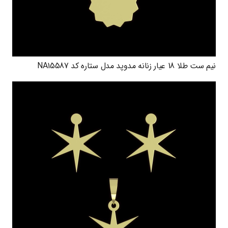
نیم ست طلا 18 عیار زنانه مدوپد مدل ستاره کد NA15587