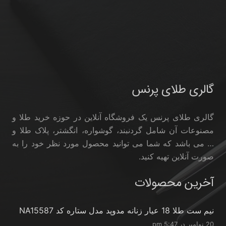
گالری طلای پرنس
گالری طلای پرنس یک فروشگاه آنلاین در حوزه خرید طلا و
مصنوعات آن شامل گردنبند، گوشواره، انگشتر، پلاک طلا و
… می باشد که شما می توانید محصول مورد نظر خود را به
صورت آنلاین تهیه کنید.
آخرین محصولات
نیم ست طلا 18 عیار زنانه مدوپد مدل ستاره کد NA15587
20 نوامبر در 5:47 pm