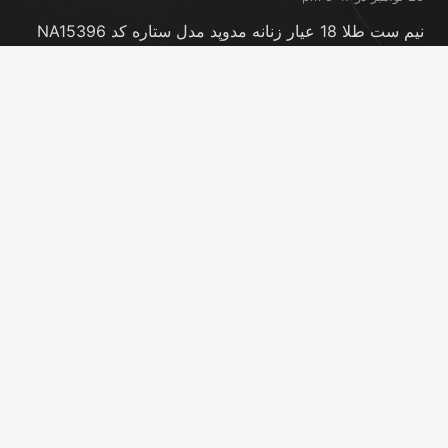
نیم ست طلا 18 عیار زنانه مدوپد مدل ستاره کد NA15396
20 نوامبر در 5:46 pm
نیم ست طلا 18 عیار زنانه مدوپد مدل کانگرو کد
NA16063
20 نوامبر در 5:44 pm
تماس با ما
info@peransgold.ir