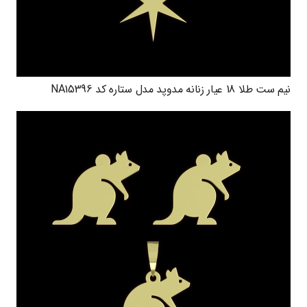
نیم ست طلا 18 عیار زنانه مدوپد مدل ستاره کد NA15396