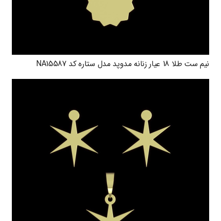
نیم ست طلا 18 عیار زنانه مدوپد مدل ستاره کد NA15587