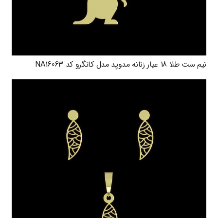
نیم ست طلا 18 عیار زنانه مدوپد مدل کانگرو کد NA16063