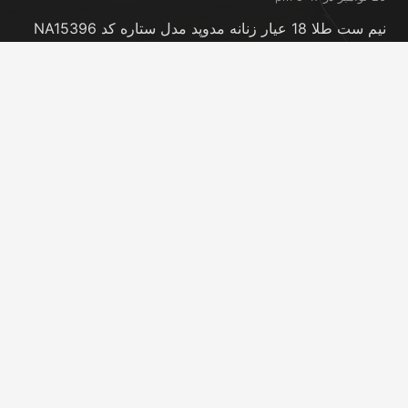
نیم ست طلا 18 عیار زنانه مدوپد مدل ستاره کد NA15396
20 نوامبر در 5:46 pm
نیم ست طلا 18 عیار زنانه مدوپد مدل کانگرو کد
NA16063
20 نوامبر در 5:44 pm
تماس با ما
info@peransgold.ir