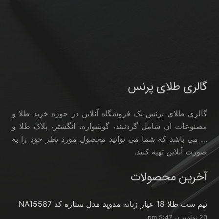
گالری طلای پرنس
گالری طلای پرنس یک فروشگاه آنلاین در حوزه خرید طلا و
مصنوعات آن شامل گردنبند، گوشواره، انگشتر، پلاک طلا و
… می باشد که شما می توانید محصول مورد نظر خود را به
صورت آنلاین تهیه کنید.
آخرین محصولات
نیم ست طلا 18 عیار زنانه مدوپد مدل ستاره کد NA15587
20 نوامبر در 5:47 pm