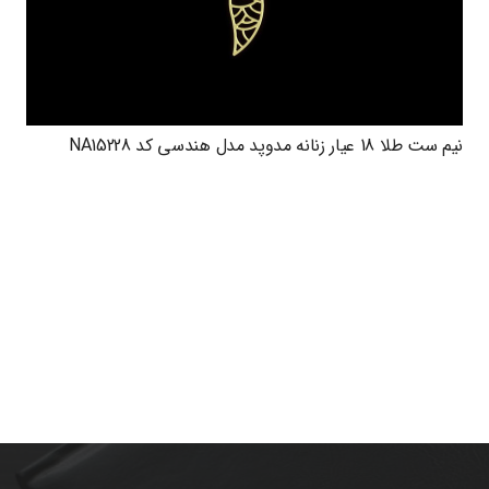
نیم ست طلا 18 عیار زنانه مدوپد مدل هندسی کد NA15228