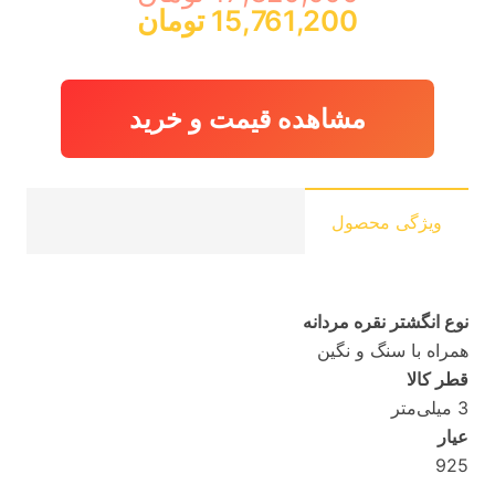
قیمت
قیمت
15,761,200
تومان
اصلی:
فعلی:
17,320,000 تومان
15,761,200 تومان
بود.
مشاهده قیمت و خرید
ویژگی محصول
نوع انگشتر نقره مردانه
همراه با سنگ و نگین
قطر کالا
3 میلی‌متر
عیار
925