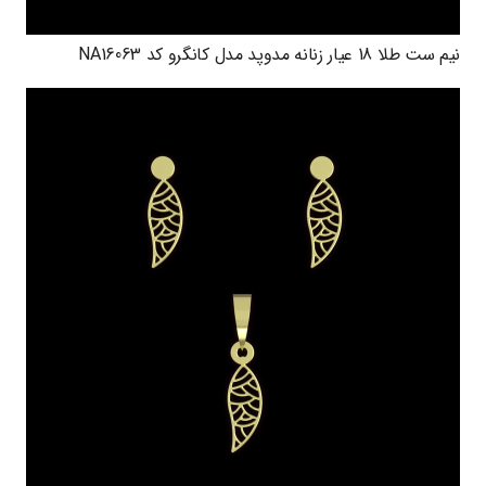
نیم ست طلا 18 عیار زنانه مدوپد مدل کانگرو کد NA16063