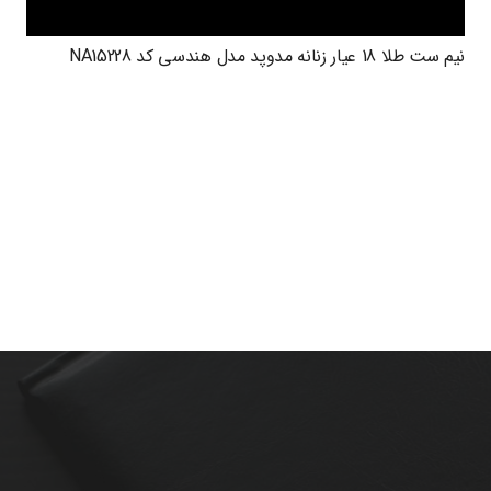
نیم ست طلا 18 عیار زنانه مدوپد مدل هندسی کد NA15228