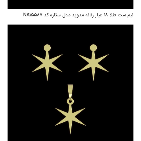
نیم ست طلا 18 عیار زنانه مدوپد مدل ستاره کد NA15587