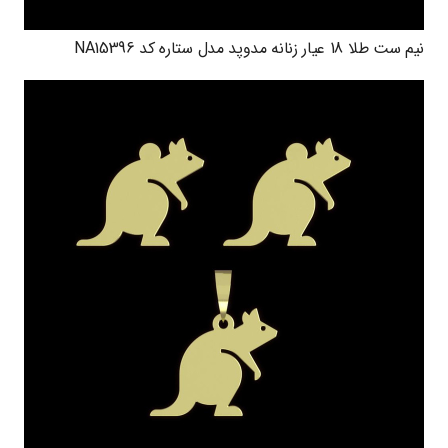
نیم ست طلا 18 عیار زنانه مدوپد مدل ستاره کد NA15396