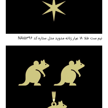
نیم ست طلا 18 عیار زنانه مدوپد مدل ستاره کد NA15396