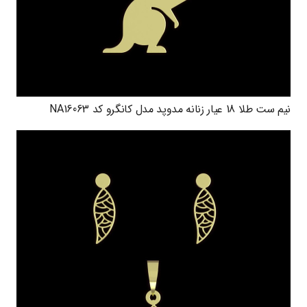
نیم ست طلا 18 عیار زنانه مدوپد مدل کانگرو کد NA16063