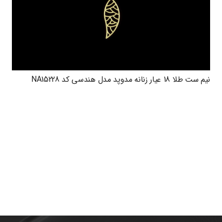
نیم ست طلا 18 عیار زنانه مدوپد مدل هندسی کد NA15228