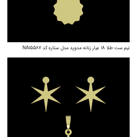
نیم ست طلا 18 عیار زنانه مدوپد مدل ستاره کد NA15587