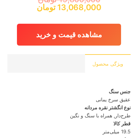
قیمت
قیمت
13,068,000
تومان
اصلی:
فعلی:
19,800,000 تومان
13,068,000 توما
بود.
مشاهده قیمت و خرید
ویژگی محصول
جنس سنگ
عقیق سرخ یمانی
نوع انگشتر نقره مردانه
طرح‌دار, همراه با سنگ و نگین
قطر کالا
19.5 میلی‌متر