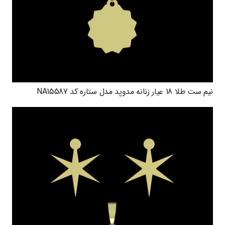
نیم ست طلا 18 عیار زنانه مدوپد مدل ستاره کد NA15587