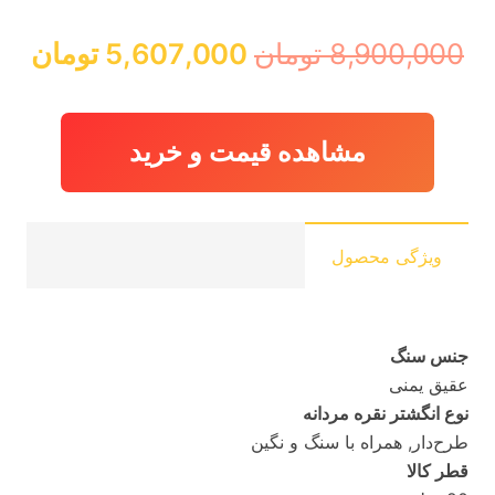
قیمت
قی
8,900,000
تومان
5,607,000
تومان
اصلی:
فعل
8,900,000 تومان
,000
بود.
مشاهده قیمت و خرید
ویژگی محصول
جنس سنگ
عقیق یمنی
نوع انگشتر نقره مردانه
طرح‌دار, همراه با سنگ و نگین
قطر کالا