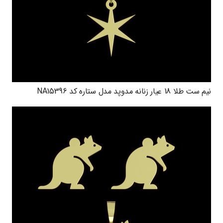
نیم ست طلا 18 عیار زنانه مدوپد مدل ستاره کد NA15396