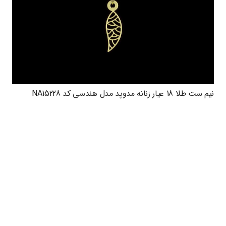
نیم ست طلا 18 عیار زنانه مدوپد مدل هندسی کد NA15228