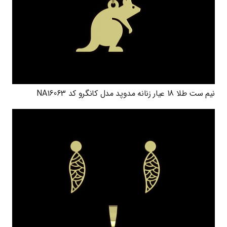
نیم ست طلا 18 عیار زنانه مدوپد مدل کانگرو کد NA16063