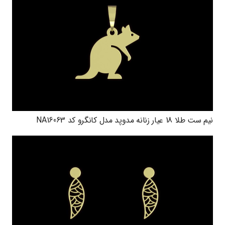
نیم ست طلا 18 عیار زنانه مدوپد مدل کانگرو کد NA16063