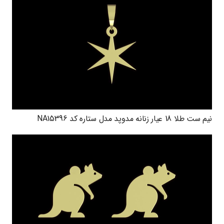
نیم ست طلا 18 عیار زنانه مدوپد مدل ستاره کد NA15396