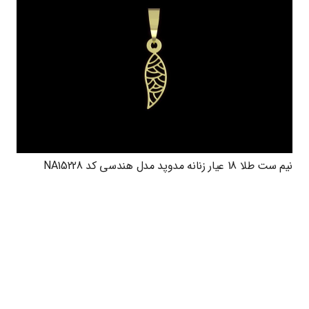
نیم ست طلا 18 عیار زنانه مدوپد مدل هندسی کد NA15228