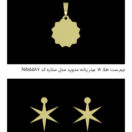
نیم ست طلا 18 عیار زنانه مدوپد مدل ستاره کد NA15587