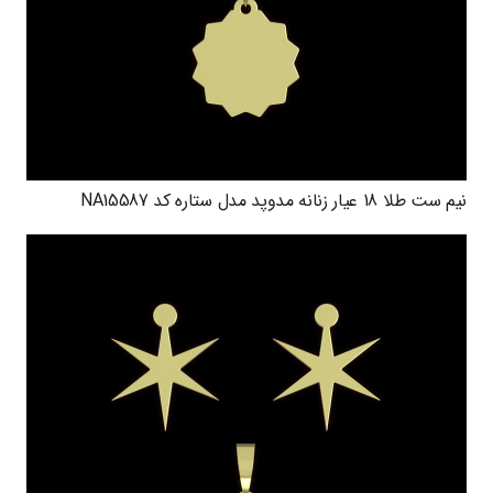
نیم ست طلا 18 عیار زنانه مدوپد مدل ستاره کد NA15587