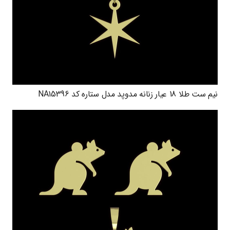
نیم ست طلا 18 عیار زنانه مدوپد مدل ستاره کد NA15396