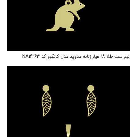
نیم ست طلا 18 عیار زنانه مدوپد مدل کانگرو کد NA16063