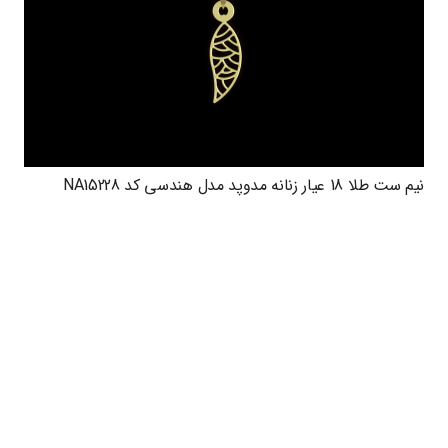
نیم ست طلا 18 عیار زنانه مدوپد مدل هندسی کد NA15228