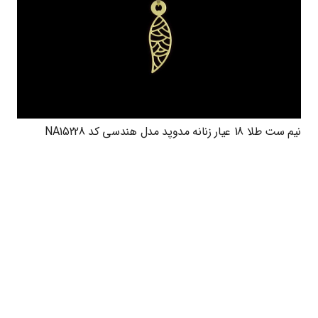
نیم ست طلا 18 عیار زنانه مدوپد مدل هندسی کد NA15228