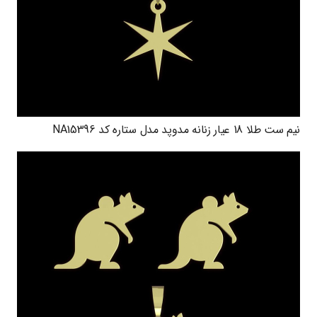
نیم ست طلا 18 عیار زنانه مدوپد مدل ستاره کد NA15396