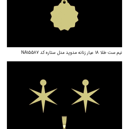
نیم ست طلا 18 عیار زنانه مدوپد مدل ستاره کد NA15587