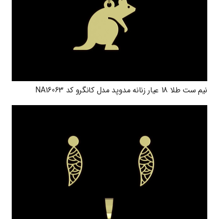
نیم ست طلا 18 عیار زنانه مدوپد مدل کانگرو کد NA16063