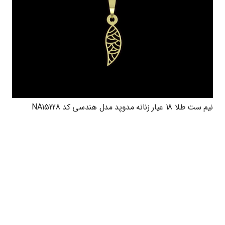
نیم ست طلا 18 عیار زنانه مدوپد مدل هندسی کد NA15228