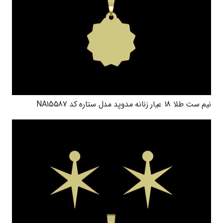
نیم ست طلا 18 عیار زنانه مدوپد مدل ستاره کد NA15587