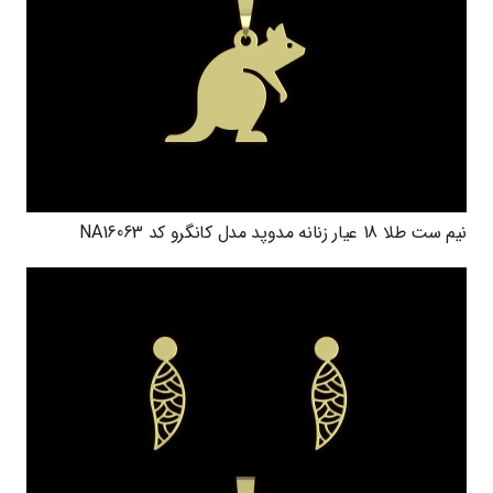
نیم ست طلا 18 عیار زنانه مدوپد مدل کانگرو کد NA16063