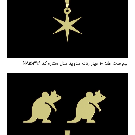
نیم ست طلا 18 عیار زنانه مدوپد مدل ستاره کد NA15396