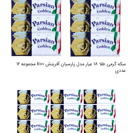
سکه گرمی طلا 18 عیار مدل پارسیان آفرینش k100 مجموعه 12
عددی