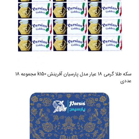
سکه طلا گرمی 18 عیار مدل پارسیان آفرینش k150 مجموعه 18
عددی