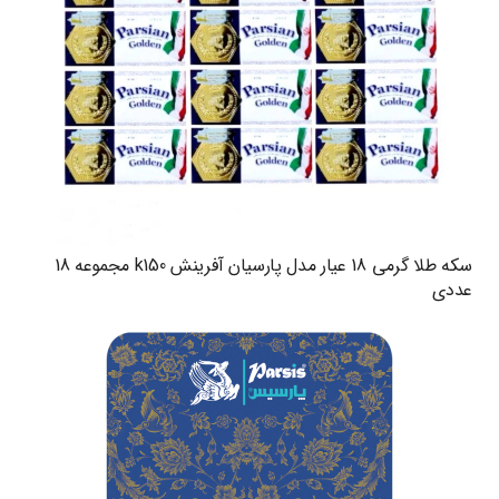
سکه طلا گرمی 18 عیار مدل پارسیان آفرینش k150 مجموعه 18
عددی