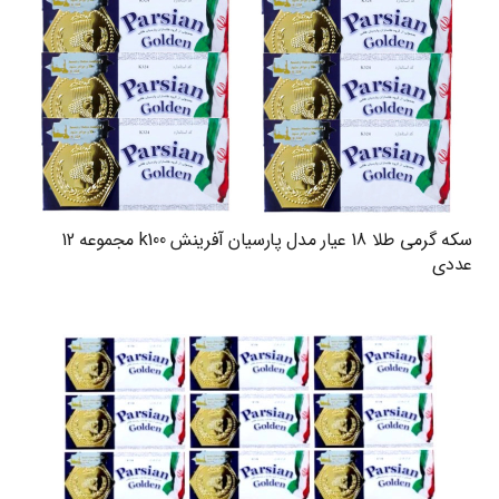
سکه گرمی طلا 18 عیار مدل پارسیان آفرینش k100 مجموعه 12
عددی