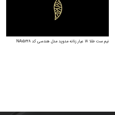
نیم ست طلا 18 عیار زنانه مدوپد مدل هندسی کد NA15228