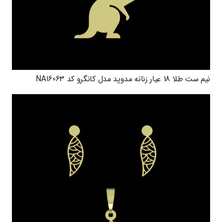
نیم ست طلا 18 عیار زنانه مدوپد مدل کانگرو کد NA16063