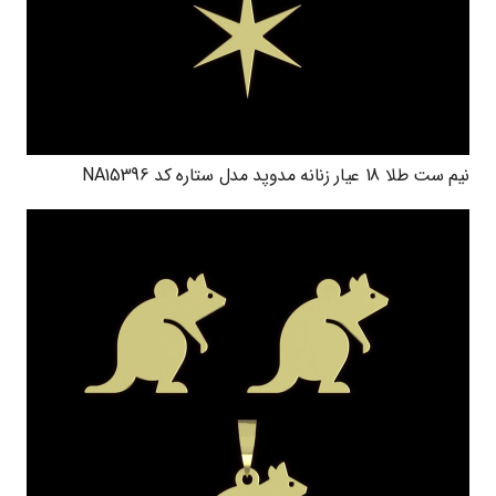
نیم ست طلا 18 عیار زنانه مدوپد مدل ستاره کد NA15396