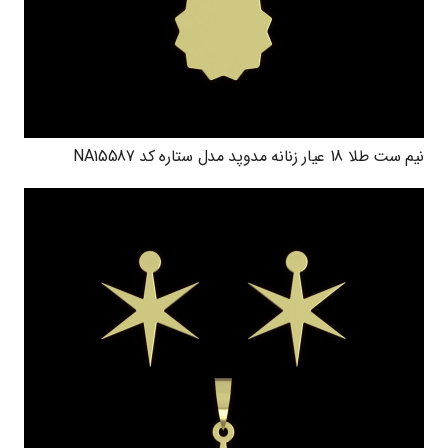
نیم ست طلا 18 عیار زنانه مدوپد مدل ستاره کد NA15587