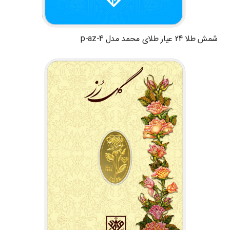
شمش طلا 24 عیار طلای محمد مدل p-az-4