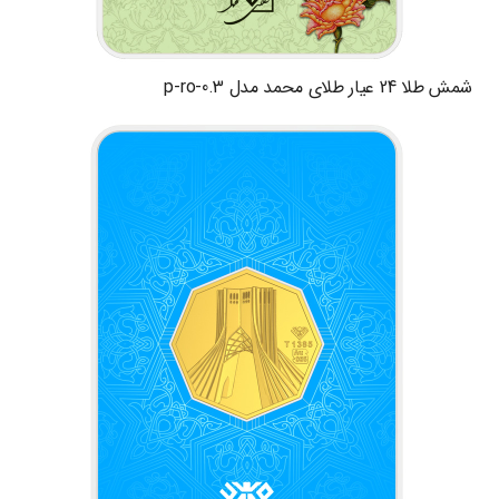
شمش طلا 24 عیار طلای محمد مدل p-ro-0.3