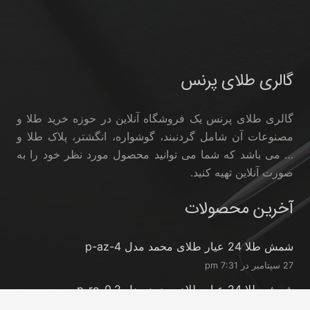
گالری طلای پرنس
گالری طلای پرنس یک فروشگاه آنلاین در حوزه خرید طلا و
مصنوعات آن شامل گردنبند، گوشواره، انگشتر، پلاک طلا و
… می باشد که شما می توانید محصول مورد نظر خود را به
صورت آنلاین تهیه کنید.
آخرین محصولات
شمش طلا 24 عیار طلای محمد مدل p-az-4
27 سپتامبر در 7:31 pm
شمش طلا 24 عیار طلای محمد مدل p-ro-0.2
27 سپتامبر در 7:31 pm