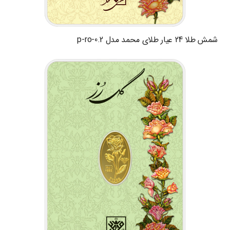
شمش طلا 24 عیار طلای محمد مدل p-ro-0.2