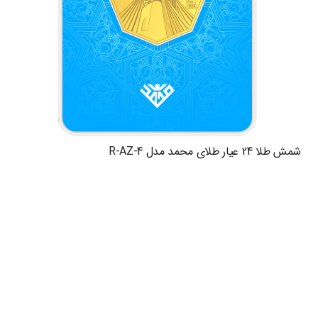
شمش طلا 24 عیار طلای محمد مدل R-AZ-4