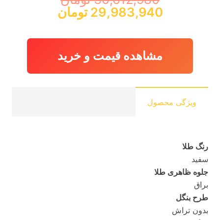
قیمت
قیمت
29,983,940
تومان
اصلی:
فعلی:
30,612,980 تومان
29,983,940 توم
بود.
مشاهده قیمت و خرید
ویژگی محصول
رنگ طلا
سفید
جلوه ظاهری طلا
براق
طرح بنگل
بدون تراش