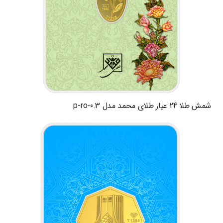
شمش طلا 24 عیار طلای محمد مدل p-ro-0.3