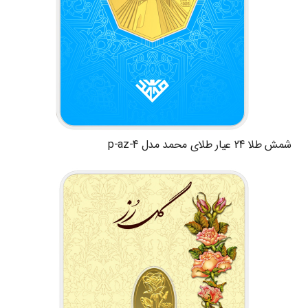
شمش طلا 24 عیار طلای محمد مدل p-az-4