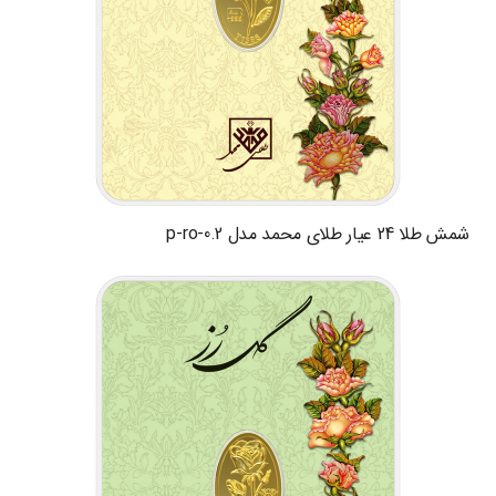
شمش طلا 24 عیار طلای محمد مدل p-ro-0.2