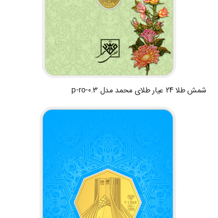
شمش طلا 24 عیار طلای محمد مدل p-ro-0.3