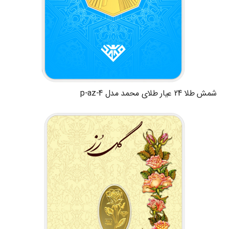
شمش طلا 24 عیار طلای محمد مدل p-az-4