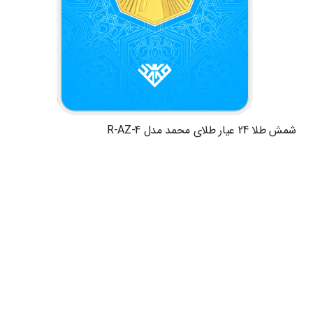
شمش طلا 24 عیار طلای محمد مدل R-AZ-4