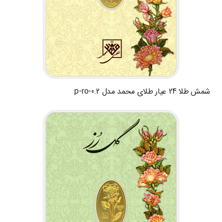
شمش طلا 24 عیار طلای محمد مدل p-ro-0.2