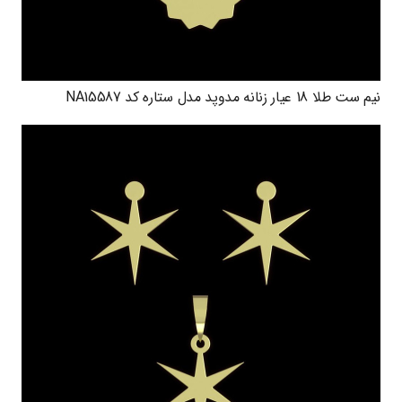
نیم ست طلا 18 عیار زنانه مدوپد مدل ستاره کد NA15587