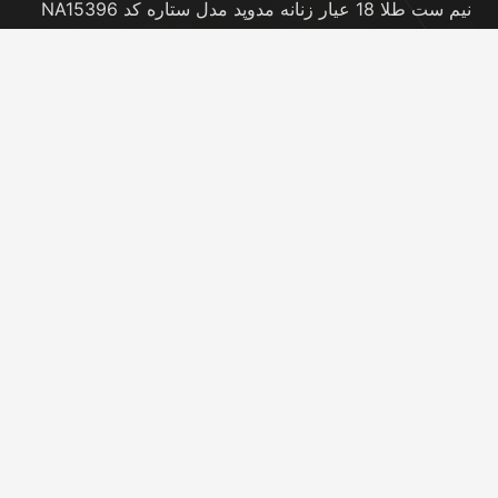
نیم ست طلا 18 عیار زنانه مدوپد مدل ستاره کد NA15396
نوامبر 20, 2025
نیم ست طلا 18 عیار زنانه مدوپد مدل کانگرو کد
NA16063
نوامبر 20, 2025
تماس با ما
info@peransgold.ir