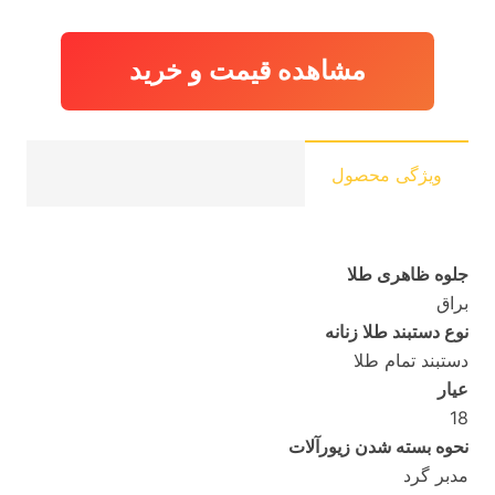
اصلی:
فعل
6,171,560 تومان
7,680
بود.
مشاهده قیمت و خرید
ویژگی محصول
جلوه ظاهری طلا
براق
نوع دستبند طلا زنانه
دستبند تمام طلا
عیار
18
نحوه بسته شدن زیورآلات
مدبر گرد