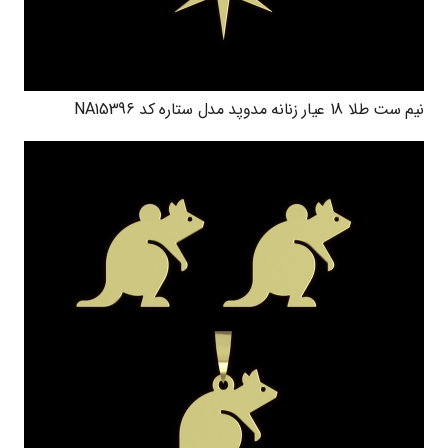
نیم ست طلا 18 عیار زنانه مدوپد مدل ستاره کد NA15396