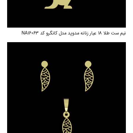
نیم ست طلا 18 عیار زنانه مدوپد مدل کانگرو کد NA16063