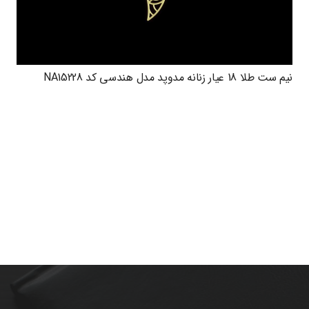
نیم ست طلا 18 عیار زنانه مدوپد مدل هندسی کد NA15228