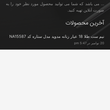
… می باشد که شما می توانید محصول مورد نظر خود را به
صورت آنلاین تهیه کنید.
آخرین محصولات
نیم ست طلا 18 عیار زنانه مدوپد مدل ستاره کد NA15587
20 نوامبر در 5:47 pm
نیم ست طلا 18 عیار زنانه مدوپد مدل ستاره کد NA15396
20 نوامبر در 5:46 pm
نیم ست طلا 18 عیار زنانه مدوپد مدل کانگرو کد
NA16063
20 نوامبر در 5:44 pm
تماس با ما
info@peransgold.ir