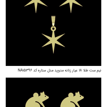
نیم ست طلا 18 عیار زنانه مدوپد مدل ستاره کد NA15396