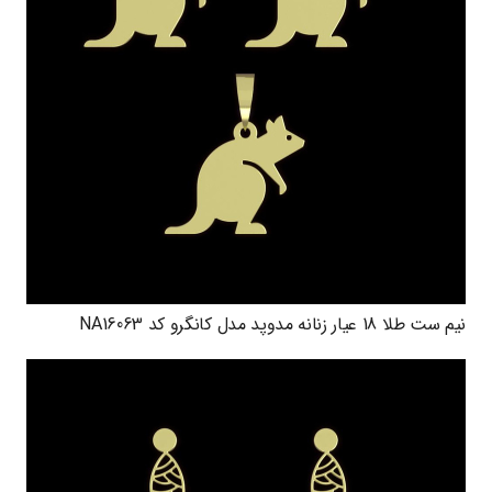
نیم ست طلا 18 عیار زنانه مدوپد مدل کانگرو کد NA16063