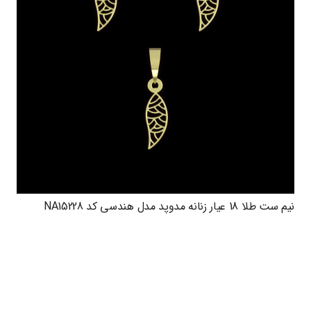
نیم ست طلا 18 عیار زنانه مدوپد مدل هندسی کد NA15228