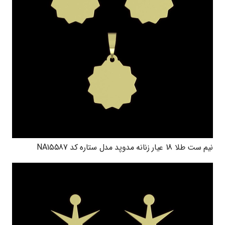
نیم ست طلا 18 عیار زنانه مدوپد مدل ستاره کد NA15587