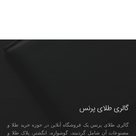
گالری طلای پرنس
گالری طلای پرنس یک فروشگاه آنلاین در حوزه خرید طلا و
مصنوعات آن شامل گردنبند، گوشواره، انگشتر، پلاک طلا و