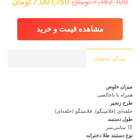
قیمت
قیم
7,182,100
تومان
7,001,750
تومان
اصلی:
فعلی
7,182,100 تومان
01,750
بود.
مشاهده قیمت و خرید
ویژگی محصول
میزان خلوص
همراه با ناخالصی
طرح زنجیر
حلقه‌ای (فلامینگو), فلامینگو (حلقه‌ای)
طول دستبند
15 سانتی‌متر
نوع دستبند طلا دخترانه