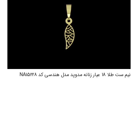
نیم ست طلا 18 عیار زنانه مدوپد مدل هندسی کد NA15228