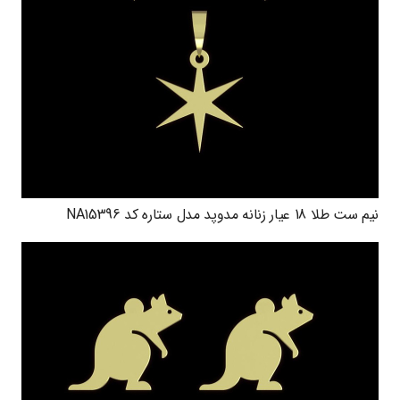
نیم ست طلا 18 عیار زنانه مدوپد مدل ستاره کد NA15396