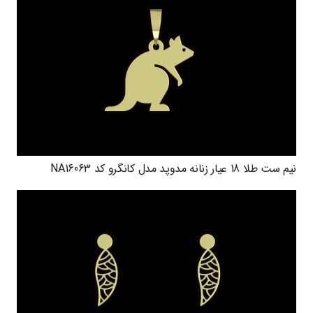
نیم ست طلا 18 عیار زنانه مدوپد مدل کانگرو کد NA16063