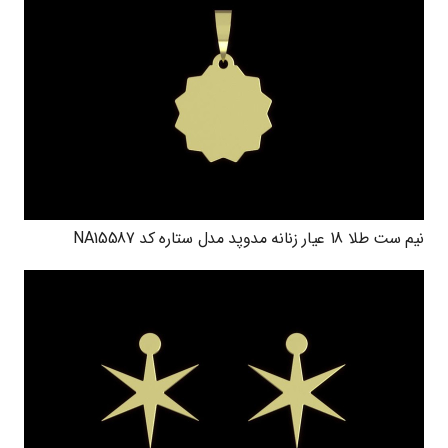
نیم ست طلا 18 عیار زنانه مدوپد مدل ستاره کد NA15587