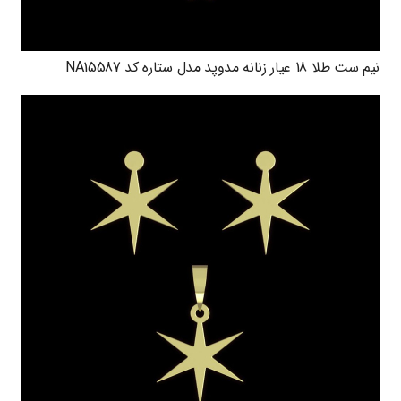
نیم ست طلا 18 عیار زنانه مدوپد مدل ستاره کد NA15587