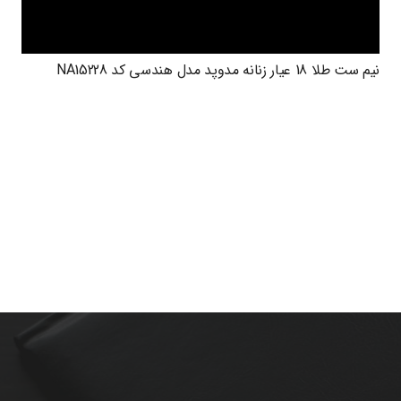
نیم ست طلا 18 عیار زنانه مدوپد مدل هندسی کد NA15228