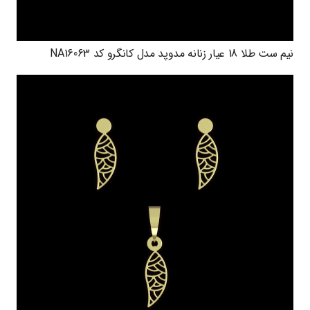
نیم ست طلا 18 عیار زنانه مدوپد مدل کانگرو کد NA16063