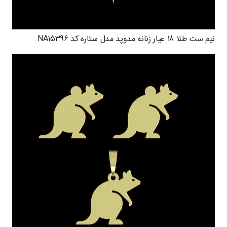
نیم ست طلا 18 عیار زنانه مدوپد مدل ستاره کد NA15396