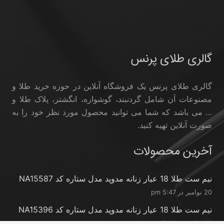
گالری طلای پرنس
گالری طلای پرنس یک فروشگاه آنلاین در حوزه خرید طلا و
مصنوعات آن شامل گردنبند، گوشواره، انگشتر، پلاک طلا و
… می باشد که شما می توانید محصول مورد نظر خود را به
صورت آنلاین تهیه کنید.
آخرین محصولات
نیم ست طلا 18 عیار زنانه مدوپد مدل ستاره کد NA15587
20 نوامبر در 5:47 pm
نیم ست طلا 18 عیار زنانه مدوپد مدل ستاره کد NA15396
20 نوامبر در 5:46 pm