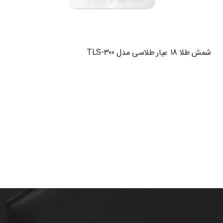
شمش طلا 18 عیار طلاسی مدل TLS-300