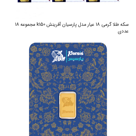
سکه طلا گرمی 18 عیار مدل پارسیان آفرینش k150 مجموعه 18
عددی