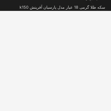
سکه طلا گرمی 18 عیار مدل پارسیان آفرینش k150
مجموعه 18 عددی
23 سپتامبر در 12:21 am
شمش طلا 24 عیار پارسیس مدل GNN-2.5
23 سپتامبر در 12:11 am
تماس با ما
info@peransgold.ir