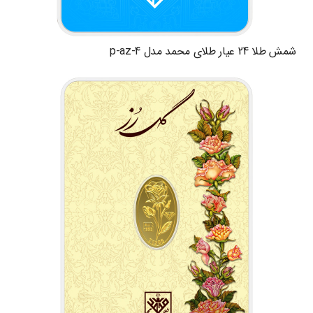
شمش طلا 24 عیار طلای محمد مدل p-az-4