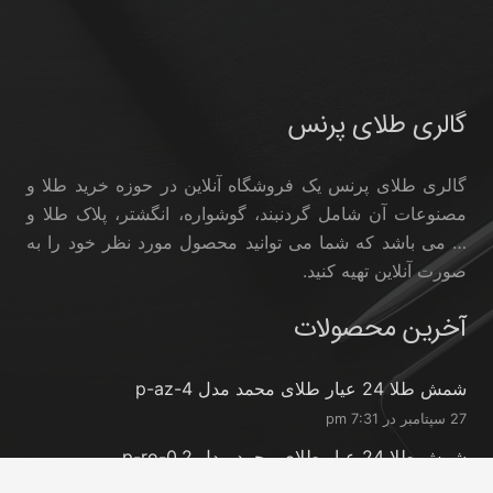
گالری طلای پرنس
گالری طلای پرنس یک فروشگاه آنلاین در حوزه خرید طلا و
مصنوعات آن شامل گردنبند، گوشواره، انگشتر، پلاک طلا و
… می باشد که شما می توانید محصول مورد نظر خود را به
صورت آنلاین تهیه کنید.
آخرین محصولات
شمش طلا 24 عیار طلای محمد مدل p-az-4
27 سپتامبر در 7:31 pm
شمش طلا 24 عیار طلای محمد مدل p-ro-0.2
27 سپتامبر در 7:31 pm