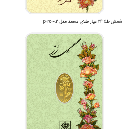
شمش طلا 24 عیار طلای محمد مدل p-ro-0.2