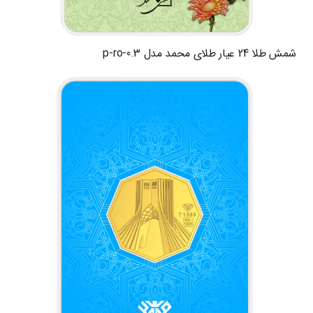
شمش طلا 24 عیار طلای محمد مدل p-ro-0.3