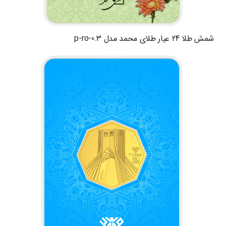
شمش طلا 24 عیار طلای محمد مدل p-ro-0.3