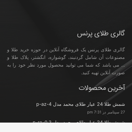
گالری طلای پرنس
گالری طلای پرنس یک فروشگاه آنلاین در حوزه خرید طلا و
مصنوعات آن شامل گردنبند، گوشواره، انگشتر، پلاک طلا و
… می باشد که شما می توانید محصول مورد نظر خود را به
صورت آنلاین تهیه کنید.
آخرین محصولات
شمش طلا 24 عیار طلای محمد مدل p-az-4
27 سپتامبر در 7:31 pm
شمش طلا 24 عیار طلای محمد مدل p-ro-0.2
27 سپتامبر در 7:31 pm