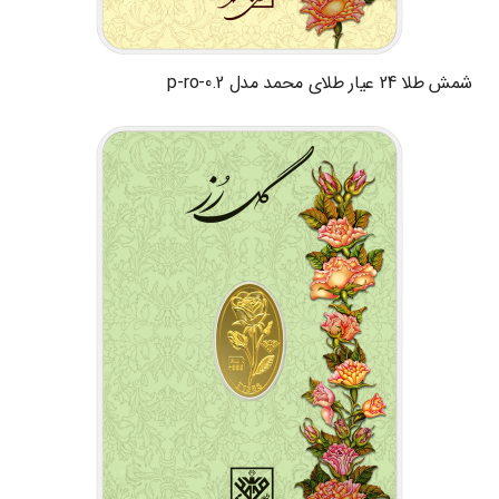
شمش طلا 24 عیار طلای محمد مدل p-ro-0.2