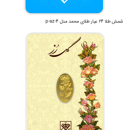
شمش طلا 24 عیار طلای محمد مدل p-az-4