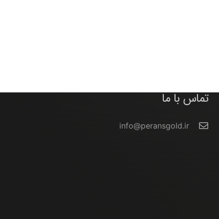
تماس با ما
info@peransgold.ir