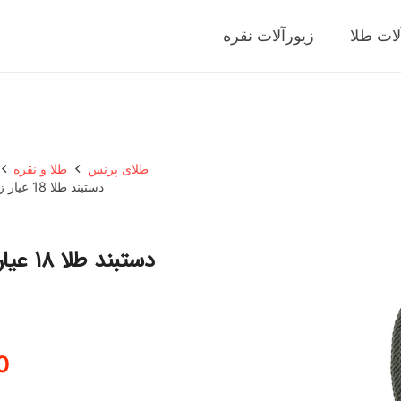
لات طلا
زیورآلات نقره
طلای پرنس
طلا و نقره
دستبند طلا 18 عیار زنانه مدوپد مدل اسم بهیز bahiz کد DB27-10667
0