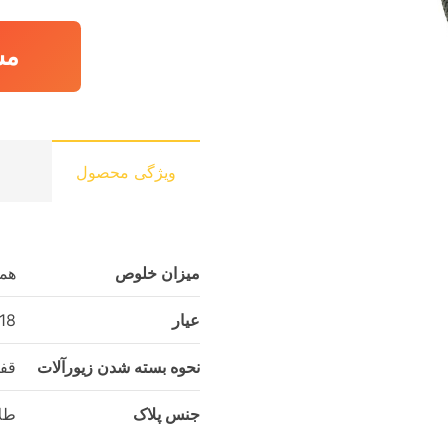
مش
ویژگی محصول
میزان خلوص
همر
عیار
18
نحوه بسته شدن زیورآلات
قفل
جنس پلاک
طلا