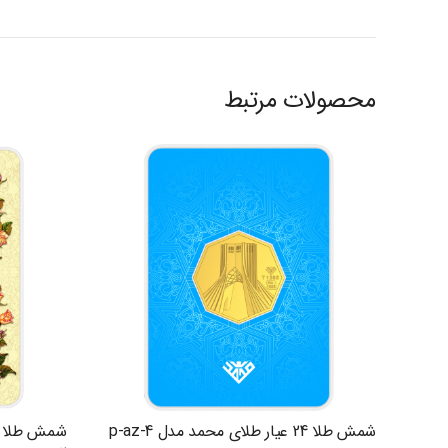
محصولات مرتبط
شمش طلا 24 عیار طلای محمد مدل p-az-4