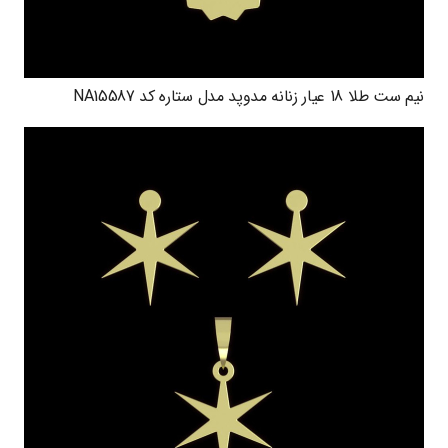
نیم ست طلا 18 عیار زنانه مدوپد مدل ستاره کد NA15587