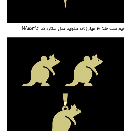
نیم ست طلا 18 عیار زنانه مدوپد مدل ستاره کد NA15396