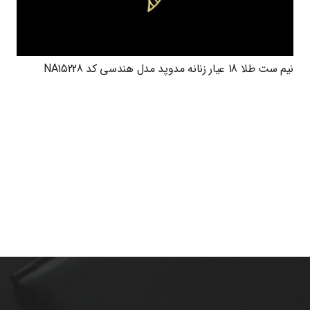
نیم ست طلا 18 عیار زنانه مدوپد مدل هندسی کد NA15228