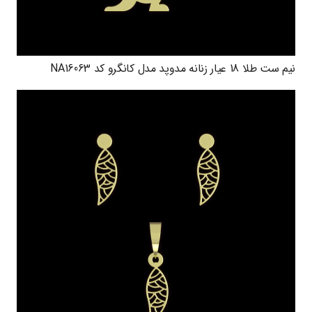
نیم ست طلا 18 عیار زنانه مدوپد مدل کانگرو کد NA16063